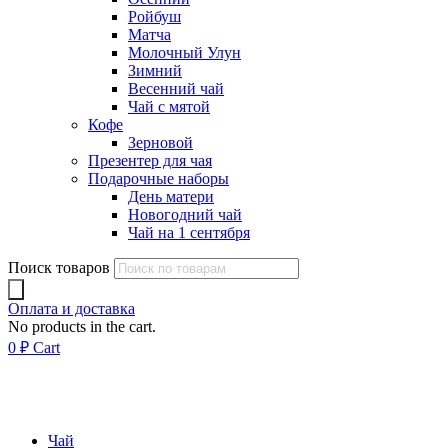
Ройбуш
Матча
Молочный Улун
Зимний
Весенний чай
Чай с мятой
Кофе
Зерновой
Презентер для чая
Подарочные наборы
День матери
Новогодний чай
Чай на 1 сентября
Поиск товаров
Оплата и доставка
No products in the cart.
0
₽
Cart
Чай