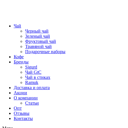
Чай
Черный чай
Зеленый чай
Фруктовый чай
Травяной чай
Подарочные наборы
Кофе
Бренды
Sigurd
Чай GtC
Чай в стиках
Ramuk
Доставка и оплата
Акции
О компании
Статьи
Опт
Отзывы
Контакты