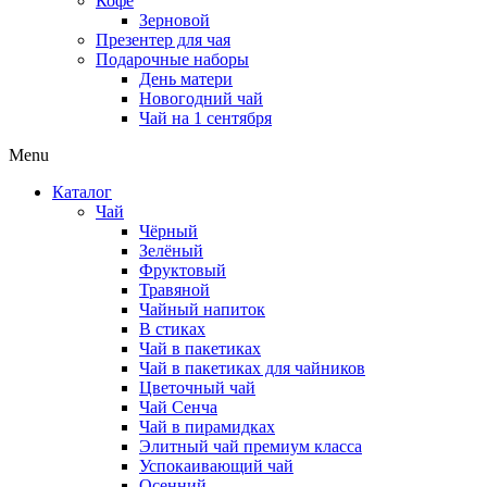
Кофе
Зерновой
Презентер для чая
Подарочные наборы
День матери
Новогодний чай
Чай на 1 сентября
Menu
Каталог
Чай
Чёрный
Зелёный
Фруктовый
Травяной
Чайный напиток
В стиках
Чай в пакетиках
Чай в пакетиках для чайников
Цветочный чай
Чай Сенча
Чай в пирамидках
Элитный чай премиум класса
Успокаивающий чай
Осенний