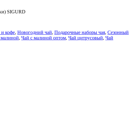
дки) SIGURD
 и кофе
,
Новогодний чай
,
Подарочные наборы чая
,
Сезонный
 малиной
,
Чай с малиной оптом
,
Чай цитрусовый
,
Чай