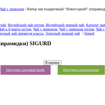
Чай с лимоном
/ Набор чая подарочный “Новогодний” (пирами
 чай
,
Индийский чай оптом
,
Индийский черный чай
,
Каталог чая
Чай к 8 марта оптом
,
Чай с лимоном
,
Чай с лимоном оптом
,
Чай с
итный чай премиум класса
,
Элитный черный чай
|
Sigurd
(пирамидки) SIGURD
В корзину
Получить оптовый прайс
Получить презентацию