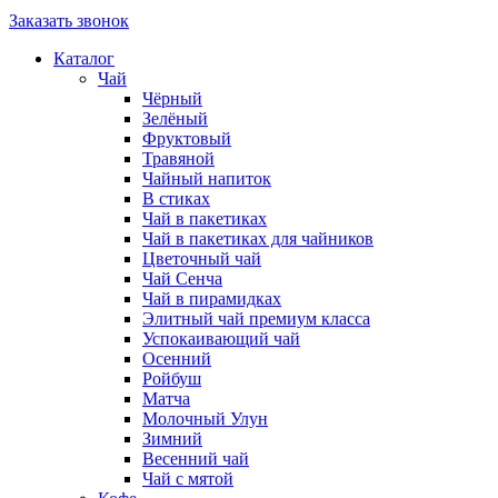
Заказать звонок
Каталог
Чай
Чёрный
Зелёный
Фруктовый
Травяной
Чайный напиток
В стиках
Чай в пакетиках
Чай в пакетиках для чайников
Цветочный чай
Чай Сенча
Чай в пирамидках
Элитный чай премиум класса
Успокаивающий чай
Осенний
Ройбуш
Матча
Молочный Улун
Зимний
Весенний чай
Чай с мятой