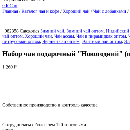
0
₽
Cart
Главная
/
Каталог чая и кофе
/
Хороший чай
/
Чай с добавками
/
982358
Categories
Зимний чай
,
Зимний чай оптом
,
Индийский
чай оптом
,
Хороший чай
,
Чай ассам
,
Чай в пирамидках оптом
,
цитрусовый оптом
,
Черный чай оптом
,
Элитный чай оптом
,
Эл
Набор чая подарочный "Новогодний" 
1 260
₽
Собственное производство и контроль качества
Сотрудничаем с более чем 120 торговыми
сетям