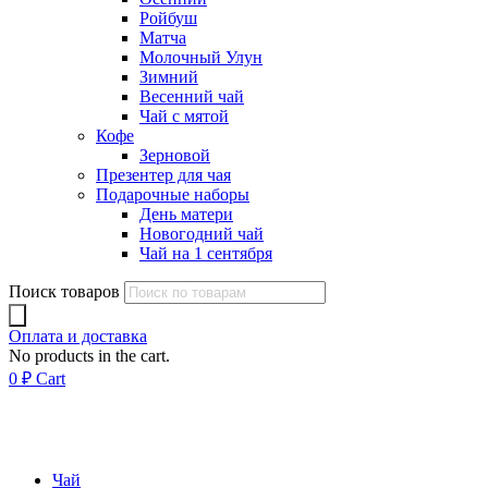
Ройбуш
Матча
Молочный Улун
Зимний
Весенний чай
Чай с мятой
Кофе
Зерновой
Презентер для чая
Подарочные наборы
День матери
Новогодний чай
Чай на 1 сентября
Поиск товаров
Оплата и доставка
No products in the cart.
0
₽
Cart
Чай