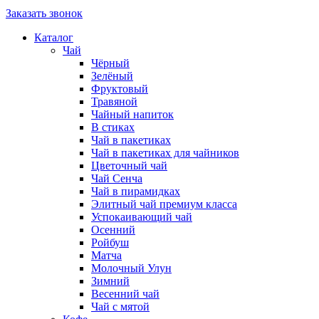
Заказать звонок
Каталог
Чай
Чёрный
Зелёный
Фруктовый
Травяной
Чайный напиток
В стиках
Чай в пакетиках
Чай в пакетиках для чайников
Цветочный чай
Чай Сенча
Чай в пирамидках
Элитный чай премиум класса
Успокаивающий чай
Осенний
Ройбуш
Матча
Молочный Улун
Зимний
Весенний чай
Чай с мятой