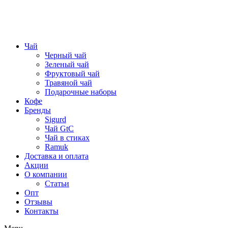
Чай
Черный чай
Зеленый чай
Фруктовый чай
Травяной чай
Подарочные наборы
Кофе
Бренды
Sigurd
Чай GtC
Чай в стиках
Ramuk
Доставка и оплата
Акции
О компании
Статьи
Опт
Отзывы
Контакты