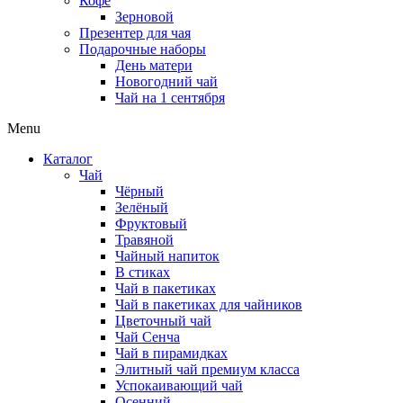
Кофе
Зерновой
Презентер для чая
Подарочные наборы
День матери
Новогодний чай
Чай на 1 сентября
Menu
Каталог
Чай
Чёрный
Зелёный
Фруктовый
Травяной
Чайный напиток
В стиках
Чай в пакетиках
Чай в пакетиках для чайников
Цветочный чай
Чай Сенча
Чай в пирамидках
Элитный чай премиум класса
Успокаивающий чай
Осенний