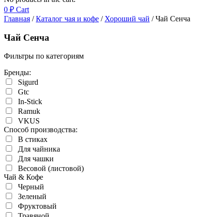
0
₽
Cart
Главная
/
Каталог чая и кофе
/
Хороший чай
/ Чай Сенча
Чай Сенча
Фильтры по категориям
Бренды:
Sigurd
Gtc
In-Stick
Ramuk
VKUS
Cпособ производства:
В стиках
Для чайника
Для чашки
Весовой (листовой)
Чай & Кофе
Черный
Зеленый
Фруктовый
Травяной