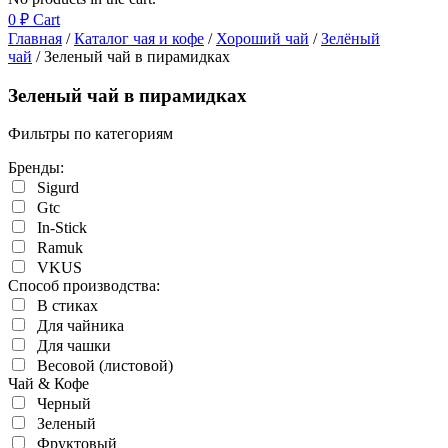
0
₽
Cart
Главная
/
Каталог чая и кофе
/
Хороший чай
/
Зелёный
чай
/ Зеленый чай в пирамидках
Зеленый чай в пирамидках
Фильтры по категориям
Бренды:
Sigurd
Gtc
In-Stick
Ramuk
VKUS
Cпособ производства:
В стиках
Для чайника
Для чашки
Весовой (листовой)
Чай & Кофе
Черный
Зеленый
Фруктовый