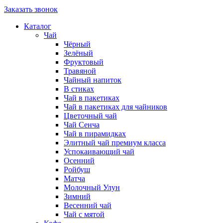
Заказать звонок
Каталог
Чай
Чёрный
Зелёный
Фруктовый
Травяной
Чайный напиток
В стиках
Чай в пакетиках
Чай в пакетиках для чайников
Цветочный чай
Чай Сенча
Чай в пирамидках
Элитный чай премиум класса
Успокаивающий чай
Осенний
Ройбуш
Матча
Молочный Улун
Зимний
Весенний чай
Чай с мятой