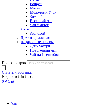
Ройбуш
Матча
Молочный Улун
Зимний
Весенний чай
Чай с мятой
Кофе
Зерновой
Презентер для чая
Подарочные наборы
День матери
Новогодний чай
Чай на 1 сентября
Поиск товаров
Оплата и доставка
No products in the cart.
0
₽
Cart
Чай