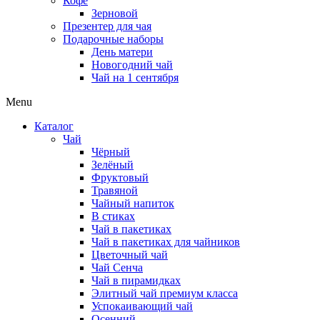
Кофе
Зерновой
Презентер для чая
Подарочные наборы
День матери
Новогодний чай
Чай на 1 сентября
Menu
Каталог
Чай
Чёрный
Зелёный
Фруктовый
Травяной
Чайный напиток
В стиках
Чай в пакетиках
Чай в пакетиках для чайников
Цветочный чай
Чай Сенча
Чай в пирамидках
Элитный чай премиум класса
Успокаивающий чай
Осенний