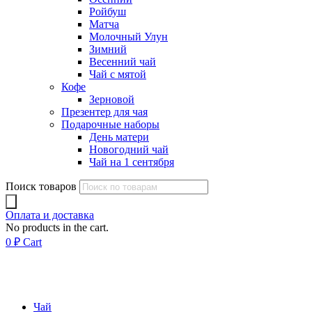
Ройбуш
Матча
Молочный Улун
Зимний
Весенний чай
Чай с мятой
Кофе
Зерновой
Презентер для чая
Подарочные наборы
День матери
Новогодний чай
Чай на 1 сентября
Поиск товаров
Оплата и доставка
No products in the cart.
0
₽
Cart
Чай