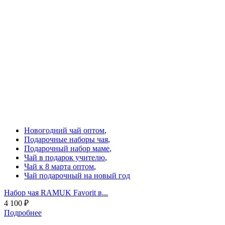
Новогодний чай оптом
,
Подарочные наборы чая
,
Подарочный набор маме
,
Чай в подарок учителю
,
Чай к 8 марта оптом
,
Чай подарочный на новый год
Набор чая RAMUK Favorit в...
4 100
₽
Подробнее