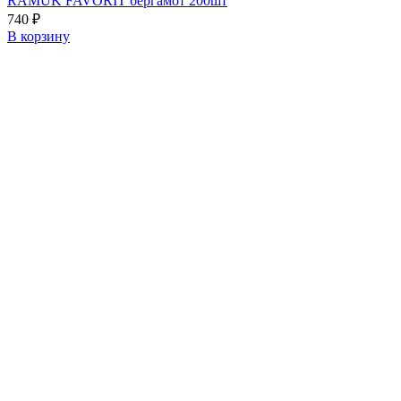
RAMUK FAVORIT бергамот 200шт
740
₽
В корзину