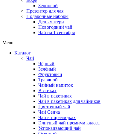
Кофе
Зерновой
Презентер для чая
Подарочные наборы
День матери
Новогодний чай
Чай на 1 сентября
Menu
Каталог
Чай
Чёрный
Зелёный
Фруктовый
Травяной
Чайный напиток
В стиках
Чай в пакетиках
Чай в пакетиках для чайников
Цветочный чай
Чай Сенча
Чай в пирамидках
Элитный чай премиум класса
Успокаивающий чай
Осенний