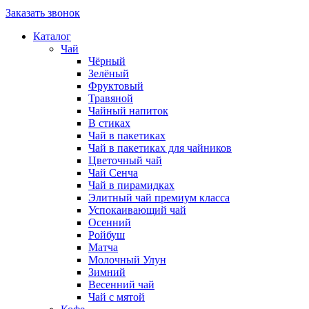
Заказать звонок
Каталог
Чай
Чёрный
Зелёный
Фруктовый
Травяной
Чайный напиток
В стиках
Чай в пакетиках
Чай в пакетиках для чайников
Цветочный чай
Чай Сенча
Чай в пирамидках
Элитный чай премиум класса
Успокаивающий чай
Осенний
Ройбуш
Матча
Молочный Улун
Зимний
Весенний чай
Чай с мятой