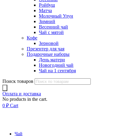
Ройбуш
Матча
Молочный Улун
Зимний
Весенний чай
Чай с мятой
Кофе
Зерновой
Презентер для чая
Подарочные наборы
День матери
Новогодний чай
Чай на 1 сентября
Поиск товаров
Оплата и доставка
No products in the cart.
0
₽
Cart
Чай