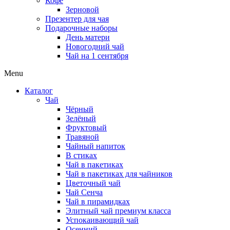
Кофе
Зерновой
Презентер для чая
Подарочные наборы
День матери
Новогодний чай
Чай на 1 сентября
Menu
Каталог
Чай
Чёрный
Зелёный
Фруктовый
Травяной
Чайный напиток
В стиках
Чай в пакетиках
Чай в пакетиках для чайников
Цветочный чай
Чай Сенча
Чай в пирамидках
Элитный чай премиум класса
Успокаивающий чай
Осенний