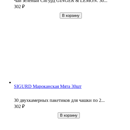
Чай зелёный Сигурд GINGER & LEMON. 30...
302
₽
В корзину
SIGURD Мароканская Мята 30шт
30 двухкамерных пакетиков для чашки по 2...
302
₽
В корзину