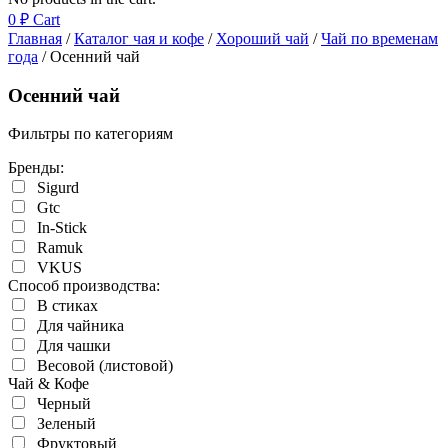
0
₽
Cart
Главная
/
Каталог чая и кофе
/
Хороший чай
/
Чай по временам
года
/ Осенний чай
Осенний чай
Фильтры по категориям
Бренды:
Sigurd
Gtc
In-Stick
Ramuk
VKUS
Cпособ производства:
В стиках
Для чайника
Для чашки
Весовой (листовой)
Чай & Кофе
Черный
Зеленый
Фруктовый