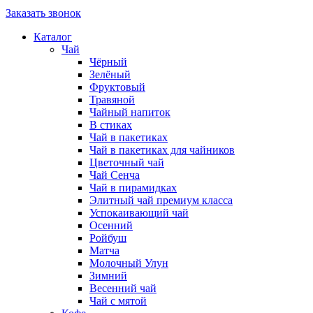
Заказать звонок
Каталог
Чай
Чёрный
Зелёный
Фруктовый
Травяной
Чайный напиток
В стиках
Чай в пакетиках
Чай в пакетиках для чайников
Цветочный чай
Чай Сенча
Чай в пирамидках
Элитный чай премиум класса
Успокаивающий чай
Осенний
Ройбуш
Матча
Молочный Улун
Зимний
Весенний чай
Чай с мятой