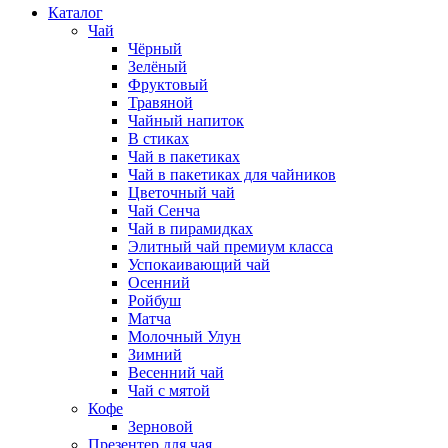
Каталог
Чай
Чёрный
Зелёный
Фруктовый
Травяной
Чайный напиток
В стиках
Чай в пакетиках
Чай в пакетиках для чайников
Цветочный чай
Чай Сенча
Чай в пирамидках
Элитный чай премиум класса
Успокаивающий чай
Осенний
Ройбуш
Матча
Молочный Улун
Зимний
Весенний чай
Чай с мятой
Кофе
Зерновой
Презентер для чая