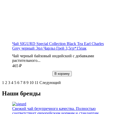
Чай SIGURD Special Collection Black Tea Earl Charles
Grey черный Эрл Чарльз Грей 3,5гр*15пак
Чай черный байховый индийский с добавками
растительного...
465
₽
В корзину
1
2
3
4
5
6
7
8
9
10
11
Следующий
Наши бренды
Свежий чай безупречного качества. Полностью
соответствует европейским нормам и стандартам.