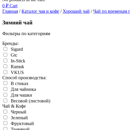
0
₽
Cart
Главная
/
Каталог чая и кофе
/
Хороший чай
/
Чай по временам 
Зимний чай
Фильтры по категориям
Бренды:
Sigurd
Gtc
In-Stick
Ramuk
VKUS
Cпособ производства:
В стиках
Для чайника
Для чашки
Весовой (листовой)
Чай & Кофе
Черный
Зеленый
Фруктовый
Травяной