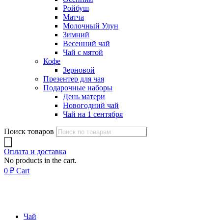
Ройбуш
Матча
Молочный Улун
Зимний
Весенний чай
Чай с мятой
Кофе
Зерновой
Презентер для чая
Подарочные наборы
День матери
Новогодний чай
Чай на 1 сентября
Поиск товаров
Оплата и доставка
No products in the cart.
0
₽
Cart
Чай