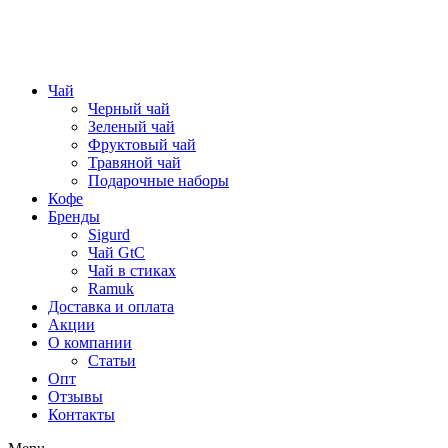
Чай
Черный чай
Зеленый чай
Фруктовый чай
Травяной чай
Подарочные наборы
Кофе
Бренды
Sigurd
Чай GtC
Чай в стиках
Ramuk
Доставка и оплата
Акции
О компании
Статьи
Опт
Отзывы
Контакты