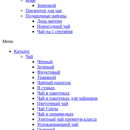
Кофе
Зерновой
Презентер для чая
Подарочные наборы
День матери
Новогодний чай
Чай на 1 сентября
Menu
Каталог
Чай
Чёрный
Зелёный
Фруктовый
Травяной
Чайный напиток
В стиках
Чай в пакетиках
Чай в пакетиках для чайников
Цветочный чай
Чай Сенча
Чай в пирамидках
Элитный чай премиум класса
Успокаивающий чай
Осенний