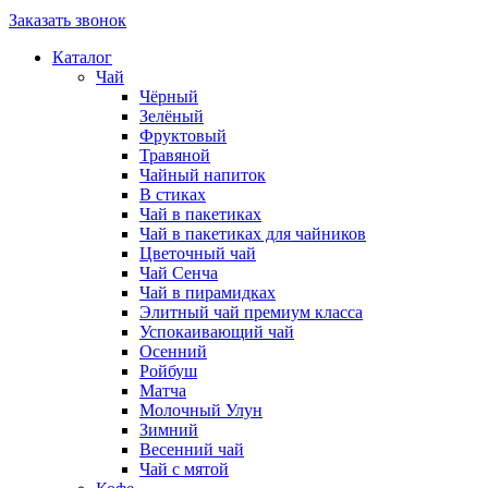
Заказать звонок
Каталог
Чай
Чёрный
Зелёный
Фруктовый
Травяной
Чайный напиток
В стиках
Чай в пакетиках
Чай в пакетиках для чайников
Цветочный чай
Чай Сенча
Чай в пирамидках
Элитный чай премиум класса
Успокаивающий чай
Осенний
Ройбуш
Матча
Молочный Улун
Зимний
Весенний чай
Чай с мятой