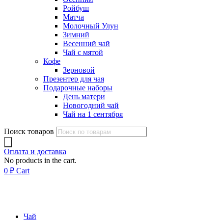
Ройбуш
Матча
Молочный Улун
Зимний
Весенний чай
Чай с мятой
Кофе
Зерновой
Презентер для чая
Подарочные наборы
День матери
Новогодний чай
Чай на 1 сентября
Поиск товаров
Оплата и доставка
No products in the cart.
0
₽
Cart
Чай