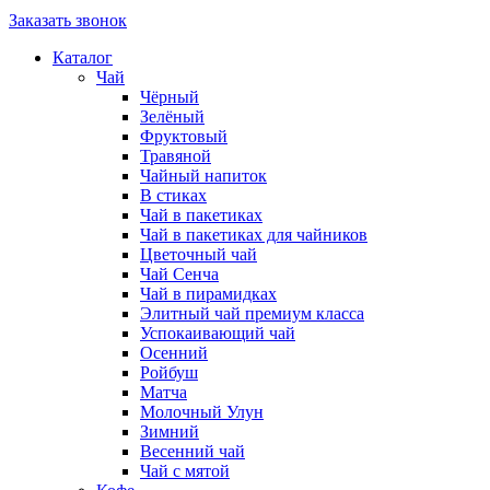
Заказать звонок
Каталог
Чай
Чёрный
Зелёный
Фруктовый
Травяной
Чайный напиток
В стиках
Чай в пакетиках
Чай в пакетиках для чайников
Цветочный чай
Чай Сенча
Чай в пирамидках
Элитный чай премиум класса
Успокаивающий чай
Осенний
Ройбуш
Матча
Молочный Улун
Зимний
Весенний чай
Чай с мятой