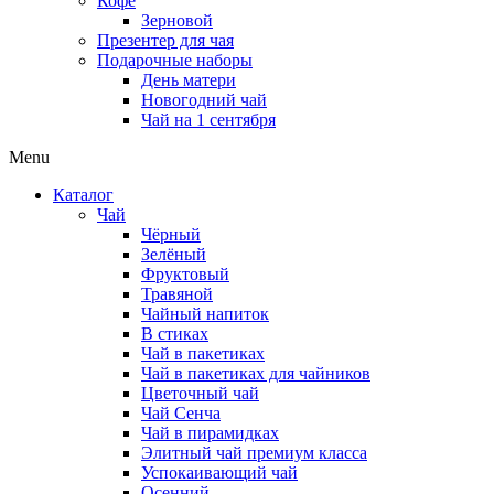
Кофе
Зерновой
Презентер для чая
Подарочные наборы
День матери
Новогодний чай
Чай на 1 сентября
Menu
Каталог
Чай
Чёрный
Зелёный
Фруктовый
Травяной
Чайный напиток
В стиках
Чай в пакетиках
Чай в пакетиках для чайников
Цветочный чай
Чай Сенча
Чай в пирамидках
Элитный чай премиум класса
Успокаивающий чай
Осенний