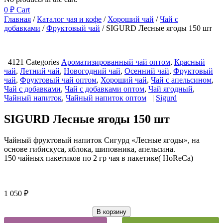
0
₽
Cart
Главная
/
Каталог чая и кофе
/
Хороший чай
/
Чай с
добавками
/
Фруктовый чай
/ SIGURD Лесные ягоды 150 шт
4121
Categories
Ароматизированный чай оптом
,
Красный
чай
,
Летний чай
,
Новогодний чай
,
Осенний чай
,
Фруктовый
чай
,
Фруктовый чай оптом
,
Хороший чай
,
Чай с апельсином
,
Чай с добавками
,
Чай с добавками оптом
,
Чай ягодный
,
Чайный напиток
,
Чайный напиток оптом
|
Sigurd
SIGURD Лесные ягоды 150 шт
Чайный фруктовый напиток Сигурд «Лесные ягоды», на
основе гибискуса, яблока, шиповника, апельсина.
150 чайных пакетиков по 2 гр чая в пакетике( HoReCa)
1 050
₽
В корзину