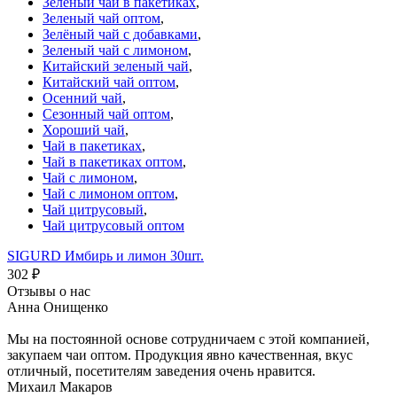
Зеленый чай в пакетиках
,
Зеленый чай оптом
,
Зелёный чай с добавками
,
Зеленый чай с лимоном
,
Китайский зеленый чай
,
Китайский чай оптом
,
Осенний чай
,
Сезонный чай оптом
,
Хороший чай
,
Чай в пакетиках
,
Чай в пакетиках оптом
,
Чай с лимоном
,
Чай с лимоном оптом
,
Чай цитрусовый
,
Чай цитрусовый оптом
SIGURD Имбирь и лимон 30шт.
302
₽
Отзывы о нас
Анна Онищенко
Мы на постоянной основе сотрудничаем с этой компанией,
закупаем чаи оптом. Продукция явно качественная, вкус
отличный, посетителям заведения очень нравится.
Михаил Макаров