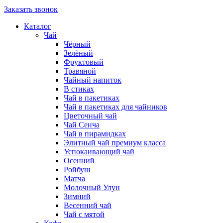
Заказать звонок
Каталог
Чай
Чёрный
Зелёный
Фруктовый
Травяной
Чайный напиток
В стиках
Чай в пакетиках
Чай в пакетиках для чайников
Цветочный чай
Чай Сенча
Чай в пирамидках
Элитный чай премиум класса
Успокаивающий чай
Осенний
Ройбуш
Матча
Молочный Улун
Зимний
Весенний чай
Чай с мятой