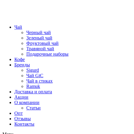
Чай
Черный чай
Зеленый чай
Фруктовый чай
Травяной чай
Подарочные наборы
Кофе
Бренды
Sigurd
Чай GtC
Чай в стиках
Ramuk
Доставка и оплата
Акции
О компании
Статьи
Опт
Отзывы
Контакты