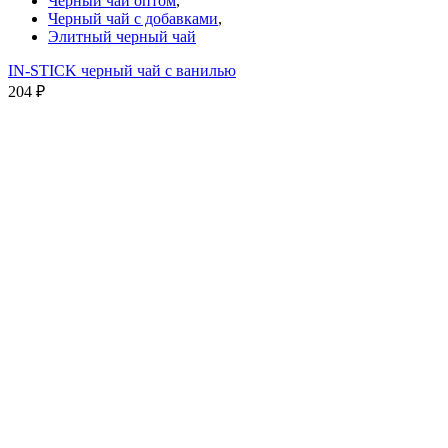
Черный чай оптом
,
Черный чай с добавками
,
Элитный черный чай
IN-STICK черный чай с ванилью
204
₽