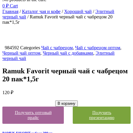
0
₽
Cart
Главная
/
Каталог чая и кофе
/
Хороший чай
/
Элитный
черный чай
/ Ramuk Favorit черный чай с чабрецом 20
пак*1,5г
984592
Categories
Чай с чабрецом
,
Чай с чабрецом оптом
,
Черный чай оптом
,
Черный чай с добавками
,
Элитный
черный чай
Ramuk Favorit черный чай с чабрецом
20 пак*1,5г
120
₽
В корзину
Получить оптовый
Получить
прайс
презентацию
RAMUK FAVORIT чабрец 200шт