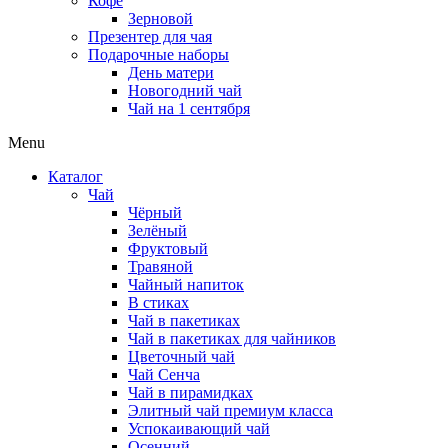
Кофе
Зерновой
Презентер для чая
Подарочные наборы
День матери
Новогодний чай
Чай на 1 сентября
Menu
Каталог
Чай
Чёрный
Зелёный
Фруктовый
Травяной
Чайный напиток
В стиках
Чай в пакетиках
Чай в пакетиках для чайников
Цветочный чай
Чай Сенча
Чай в пирамидках
Элитный чай премиум класса
Успокаивающий чай
Осенний