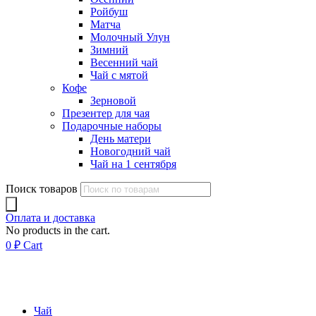
Ройбуш
Матча
Молочный Улун
Зимний
Весенний чай
Чай с мятой
Кофе
Зерновой
Презентер для чая
Подарочные наборы
День матери
Новогодний чай
Чай на 1 сентября
Поиск товаров
Оплата и доставка
No products in the cart.
0
₽
Cart
Чай