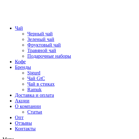
Чай
Черный чай
Зеленый чай
Фруктовый чай
Травяной чай
Подарочные наборы
Кофе
Бренды
Sigurd
Чай GtC
Чай в стиках
Ramuk
Доставка и оплата
Акции
О компании
Статьи
Опт
Отзывы
Контакты