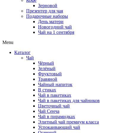
Кофе
Зерновой
Презентер для чая
Подарочные наборы
День матери
Новогодний чай
Чай на 1 сентября
Menu
Каталог
Чай
Чёрный
Зелёный
Фруктовый
Травяной
Чайный напиток
В стиках
Чай в пакетиках
Чай в пакетиках для чайников
Цветочный чай
Чай Сенча
Чай в пирамидках
Элитный чай премиум класса
Успокаивающий чай
Осенний