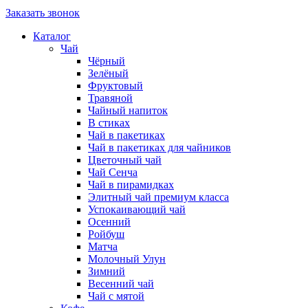
Заказать звонок
Каталог
Чай
Чёрный
Зелёный
Фруктовый
Травяной
Чайный напиток
В стиках
Чай в пакетиках
Чай в пакетиках для чайников
Цветочный чай
Чай Сенча
Чай в пирамидках
Элитный чай премиум класса
Успокаивающий чай
Осенний
Ройбуш
Матча
Молочный Улун
Зимний
Весенний чай
Чай с мятой