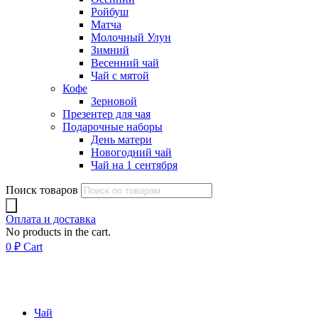
Ройбуш
Матча
Молочный Улун
Зимний
Весенний чай
Чай с мятой
Кофе
Зерновой
Презентер для чая
Подарочные наборы
День матери
Новогодний чай
Чай на 1 сентября
Поиск товаров
Оплата и доставка
No products in the cart.
0
₽
Cart
Чай