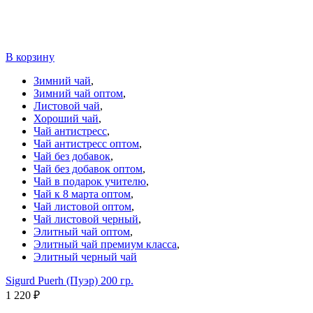
В корзину
Зимний чай
,
Зимний чай оптом
,
Листовой чай
,
Хороший чай
,
Чай антистресс
,
Чай антистресс оптом
,
Чай без добавок
,
Чай без добавок оптом
,
Чай в подарок учителю
,
Чай к 8 марта оптом
,
Чай листовой оптом
,
Чай листовой черный
,
Элитный чай оптом
,
Элитный чай премиум класса
,
Элитный черный чай
Sigurd Puerh (Пуэр) 200 гр.
1 220
₽