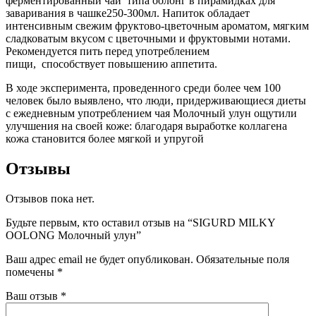
ферментированный чай типа оолонг в пирамидках для
заваривания в чашке250-300мл. Напиток обладает
интенсивным свежим фруктово-цветочным ароматом, мягким
сладковатым вкусом с цветочными и фруктовыми нотами.
Рекомендуется пить перед употреблением
пищи, способствует повышению аппетита.
В ходе эксперимента, проведенного среди более чем 100
человек было выявлено, что люди, придерживающиеся диеты
с ежедневным употреблением чая Молочный улун ощутили
улучшения на своей коже: благодаря выработке коллагена
кожа становится более мягкой и упругой
Отзывы
Отзывов пока нет.
Будьте первым, кто оставил отзыв на “SIGURD MILKY
OOLONG Молочный улун”
Ваш адрес email не будет опубликован.
Обязательные поля
помечены
*
Ваш отзыв
*