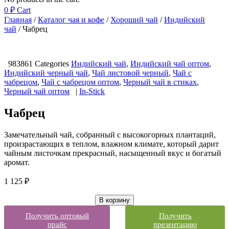
0
₽
Cart
Главная
/
Каталог чая и кофе
/
Хороший чай
/
Индийский
чай
/ Чабрец
983861
Categories
Индийский чай
,
Индийский чай оптом
,
Индийский черный чай
,
Чай листовой черный
,
Чай с
чабрецом
,
Чай с чабрецом оптом
,
Черный чай в стиках
,
Черный чай оптом
|
In-Stick
Чабрец
Замечательный чай, собранный с высокогорных плантаций,
произрастающих в теплом, влажном климате, который дарит
чайным листочкам прекрасный, насыщенный вкус и богатый
аромат.
1 125
₽
В корзину
Получить оптовый
Получить
прайс
презентацию