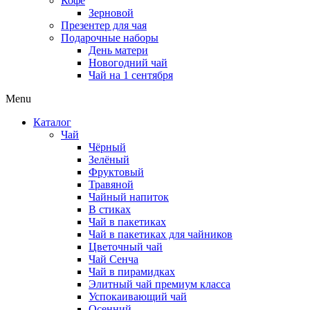
Кофе
Зерновой
Презентер для чая
Подарочные наборы
День матери
Новогодний чай
Чай на 1 сентября
Menu
Каталог
Чай
Чёрный
Зелёный
Фруктовый
Травяной
Чайный напиток
В стиках
Чай в пакетиках
Чай в пакетиках для чайников
Цветочный чай
Чай Сенча
Чай в пирамидках
Элитный чай премиум класса
Успокаивающий чай
Осенний