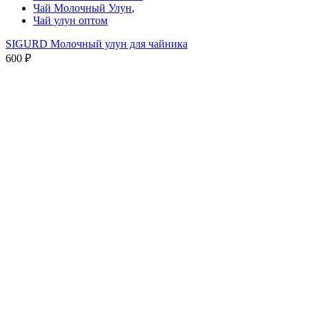
Чай Молочный Улун
,
Чай улун оптом
SIGURD Молочный улун для чайника
600
₽