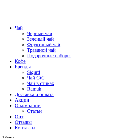
Чай
Черный чай
Зеленый чай
Фруктовый чай
Травяной чай
Подарочные наборы
Кофе
Бренды
Sigurd
Чай GtC
Чай в стиках
Ramuk
Доставка и оплата
Акции
О компании
Статьи
Опт
Отзывы
Контакты