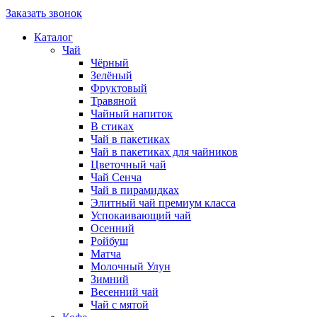
Заказать звонок
Каталог
Чай
Чёрный
Зелёный
Фруктовый
Травяной
Чайный напиток
В стиках
Чай в пакетиках
Чай в пакетиках для чайников
Цветочный чай
Чай Сенча
Чай в пирамидках
Элитный чай премиум класса
Успокаивающий чай
Осенний
Ройбуш
Матча
Молочный Улун
Зимний
Весенний чай
Чай с мятой