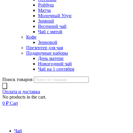
Ройбуш
Матча
Молочный Улун
Зимний
Весенний чай
Чай с мятой
Кофе
Зерновой
Презентер для чая
Подарочные наборы
День матери
Новогодний чай
Чай на 1 сентября
Поиск товаров
Оплата и доставка
No products in the cart.
0
₽
Cart
Чай