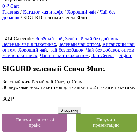
0
₽
Cart
Главная
/
Каталог чая и кофе
/
Хороший чай
/
Чай без
добавок
/ SIGURD зеленый Сенча 30шт.
414
Categories
Зелёный чай
,
Зелёный чай без добавок
,
Зеленый чай в пакетиках
,
Зеленый чай оптом
,
Китайский чай
оптом
,
Хороший чай
,
Чай без добавок
,
Чай без добавок оптом
,
Чай в пакетиках
,
Чай в пакетиках оптом
,
Чай Сенча
|
Sigurd
SIGURD зеленый Сенча 30шт.
Зеленый китайский чай Сигурд Сенча.
30 двухкамерных пакетиков для чашки по 2 гр чая в пакетике.
302
₽
В корзину
Получить оптовый
Получить
прайс
презентацию