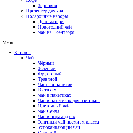
Кофе
Зерновой
Презентер для чая
Подарочные наборы
День матери
Новогодний чай
Чай на 1 сентября
Menu
Каталог
Чай
Чёрный
Зелёный
Фруктовый
Травяной
Чайный напиток
В стиках
Чай в пакетиках
Чай в пакетиках для чайников
Цветочный чай
Чай Сенча
Чай в пирамидках
Элитный чай премиум класса
Успокаивающий чай
Осенний