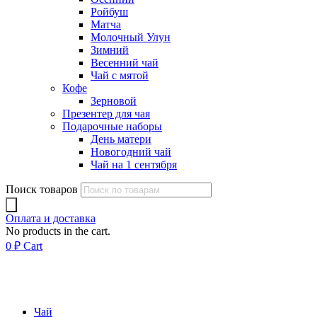
Ройбуш
Матча
Молочный Улун
Зимний
Весенний чай
Чай с мятой
Кофе
Зерновой
Презентер для чая
Подарочные наборы
День матери
Новогодний чай
Чай на 1 сентября
Поиск товаров
Оплата и доставка
No products in the cart.
0
₽
Cart
Чай