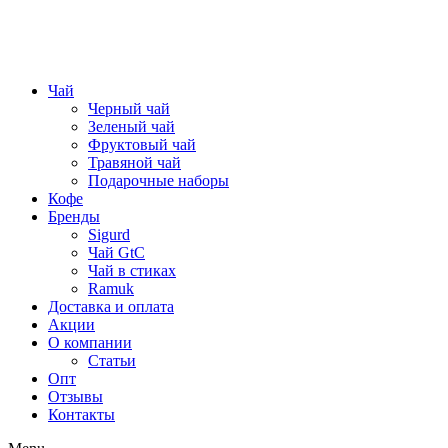
Чай
Черный чай
Зеленый чай
Фруктовый чай
Травяной чай
Подарочные наборы
Кофе
Бренды
Sigurd
Чай GtC
Чай в стиках
Ramuk
Доставка и оплата
Акции
О компании
Статьи
Опт
Отзывы
Контакты