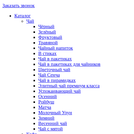
Заказать звонок
Каталог
Чай
Чёрный
Зелёный
Фруктовый
Травяной
Чайный напиток
В стиках
Чай в пакетиках
Чай в пакетиках для чайников
Цветочный чай
Чай Сенча
Чай в пирамидках
Элитный чай премиум класса
Успокаивающий чай
Осенний
Ройбуш
Матча
Молочный Улун
Зимний
Весенний чай
Чай с мятой