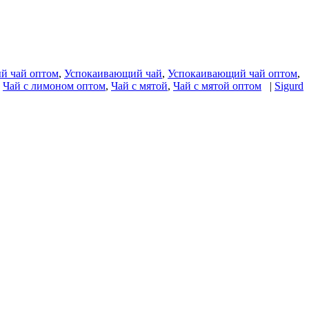
й чай оптом
,
Успокаивающий чай
,
Успокаивающий чай оптом
,
,
Чай с лимоном оптом
,
Чай с мятой
,
Чай с мятой оптом
|
Sigurd