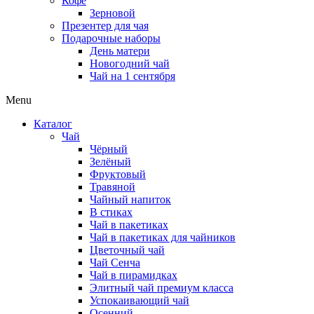
Кофе
Зерновой
Презентер для чая
Подарочные наборы
День матери
Новогодний чай
Чай на 1 сентября
Menu
Каталог
Чай
Чёрный
Зелёный
Фруктовый
Травяной
Чайный напиток
В стиках
Чай в пакетиках
Чай в пакетиках для чайников
Цветочный чай
Чай Сенча
Чай в пирамидках
Элитный чай премиум класса
Успокаивающий чай
Осенний