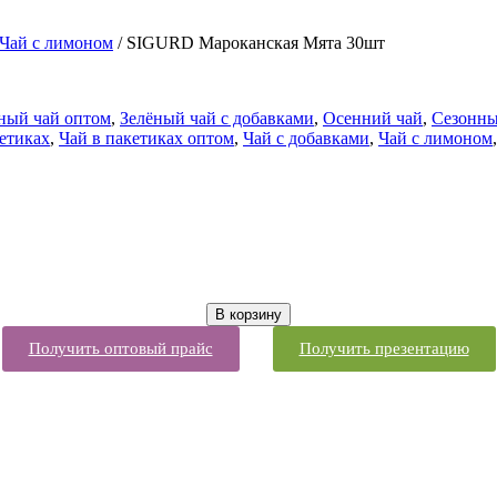
Чай с лимоном
/ SIGURD Мароканская Мята 30шт
ный чай оптом
,
Зелёный чай с добавками
,
Осенний чай
,
Сезонны
кетиках
,
Чай в пакетиках оптом
,
Чай с добавками
,
Чай с лимоном
В корзину
Получить оптовый прайс
Получить презентацию