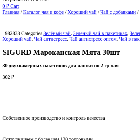
0
₽
Cart
Главная
/
Каталог чая и кофе
/
Хороший чай
/
Чай с добавками
/
982833
Categories
Зелёный чай
,
Зеленый чай в пакетиках
,
Зеле
Хороший чай
,
Чай антистресс
,
Чай антистресс оптом
,
Чай в па
SIGURD Мароканская Мята 30шт
30 двухкамерных пакетиков для чашки по 2 гр чая
302
₽
Собственное производство и контроль качества
Сотрудничаем с более чем 120 торговыми