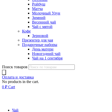
Ройбуш
Матча
Молочный Улун
Зимний
Весенний чай
Чай с мятой
Кофе
Зерновой
Презентер для чая
Подарочные наборы
День матери
Новогодний чай
Чай на 1 сентября
Поиск товаров
Оплата и доставка
No products in the cart.
0
₽
Cart
Чай