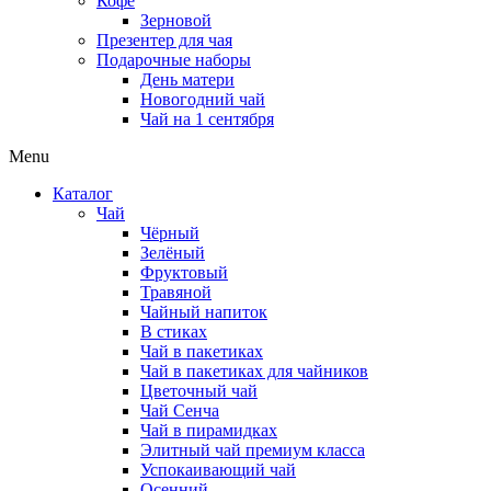
Кофе
Зерновой
Презентер для чая
Подарочные наборы
День матери
Новогодний чай
Чай на 1 сентября
Menu
Каталог
Чай
Чёрный
Зелёный
Фруктовый
Травяной
Чайный напиток
В стиках
Чай в пакетиках
Чай в пакетиках для чайников
Цветочный чай
Чай Сенча
Чай в пирамидках
Элитный чай премиум класса
Успокаивающий чай
Осенний