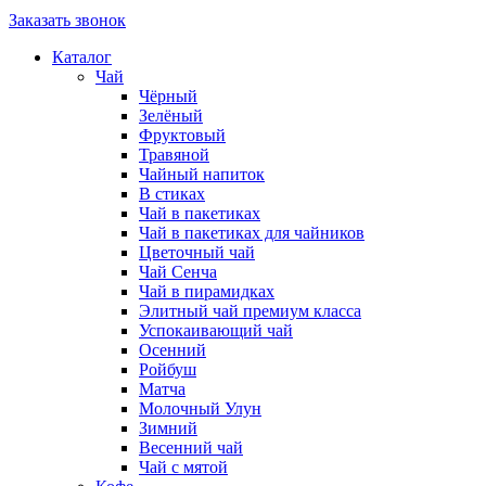
Заказать звонок
Каталог
Чай
Чёрный
Зелёный
Фруктовый
Травяной
Чайный напиток
В стиках
Чай в пакетиках
Чай в пакетиках для чайников
Цветочный чай
Чай Сенча
Чай в пирамидках
Элитный чай премиум класса
Успокаивающий чай
Осенний
Ройбуш
Матча
Молочный Улун
Зимний
Весенний чай
Чай с мятой