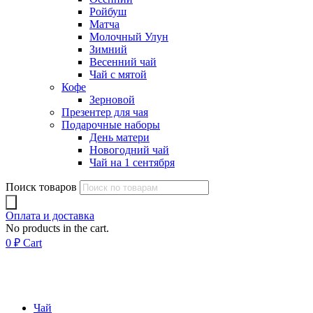
Ройбуш
Матча
Молочный Улун
Зимний
Весенний чай
Чай с мятой
Кофе
Зерновой
Презентер для чая
Подарочные наборы
День матери
Новогодний чай
Чай на 1 сентября
Поиск товаров
Оплата и доставка
No products in the cart.
0
₽
Cart
Чай