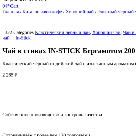
0
₽
Cart
Главная
/
Каталог чая и кофе
/
Хороший чай
/
Элитный черный 
322
Categories
Классический черный чай
,
Хороший чай
,
Чай в
чай
|
In-Stick
Чай в стиках IN-STICK Бергамотом 200
Классический чёрный индийский чай с изысканным ароматом 
2 265
₽
Собственное производство и контроль качества
Сотрудничаем с более чем 120 торговыми