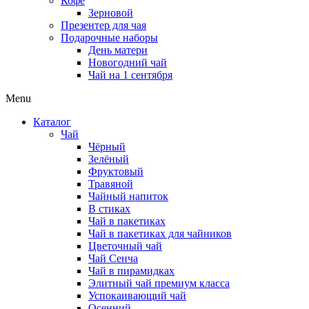
Кофе
Зерновой
Презентер для чая
Подарочные наборы
День матери
Новогодний чай
Чай на 1 сентября
Menu
Каталог
Чай
Чёрный
Зелёный
Фруктовый
Травяной
Чайный напиток
В стиках
Чай в пакетиках
Чай в пакетиках для чайников
Цветочный чай
Чай Сенча
Чай в пирамидках
Элитный чай премиум класса
Успокаивающий чай
Осенний