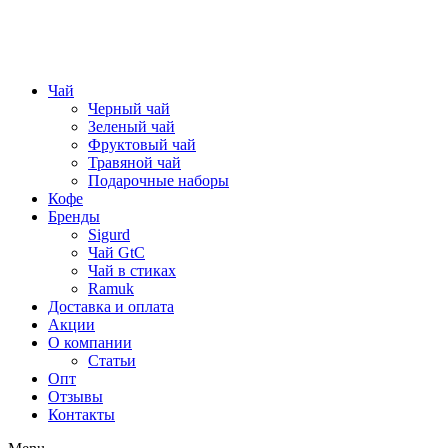
Чай
Черный чай
Зеленый чай
Фруктовый чай
Травяной чай
Подарочные наборы
Кофе
Бренды
Sigurd
Чай GtC
Чай в стиках
Ramuk
Доставка и оплата
Акции
О компании
Статьи
Опт
Отзывы
Контакты