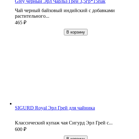
Grey черный Эрл Чарльз Грей 3,5гр*15пак
Чай черный байховый индийский с добавками
растительного...
465
₽
В корзину
SIGURD Royal Эрл Грей для чайника
Классический купаж чая Сигурд Эрл Грей с...
600
₽
В корзину