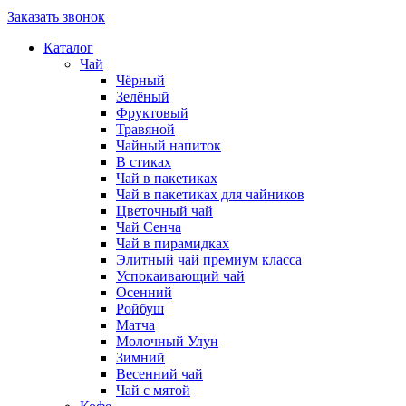
Заказать звонок
Каталог
Чай
Чёрный
Зелёный
Фруктовый
Травяной
Чайный напиток
В стиках
Чай в пакетиках
Чай в пакетиках для чайников
Цветочный чай
Чай Сенча
Чай в пирамидках
Элитный чай премиум класса
Успокаивающий чай
Осенний
Ройбуш
Матча
Молочный Улун
Зимний
Весенний чай
Чай с мятой