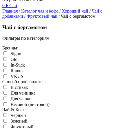
0
₽
Cart
Главная
/
Каталог чая и кофе
/
Хороший чай
/
Чай с
добавками
/
Фруктовый чай
/ Чай с бергамотом
Чай с бергамотом
Фильтры по категориям
Бренды:
Sigurd
Gtc
In-Stick
Ramuk
VKUS
Cпособ производства:
В стиках
Для чайника
Для чашки
Весовой (листовой)
Чай & Кофе
Черный
Зеленый
Фруктовый