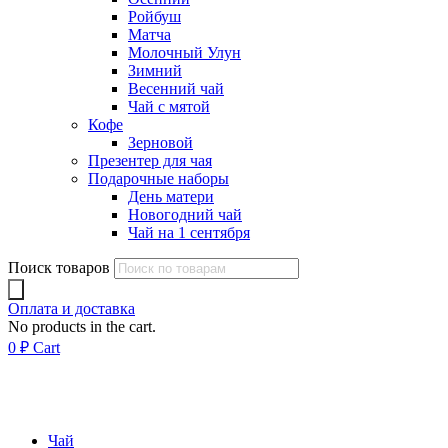
Ройбуш
Матча
Молочный Улун
Зимний
Весенний чай
Чай с мятой
Кофе
Зерновой
Презентер для чая
Подарочные наборы
День матери
Новогодний чай
Чай на 1 сентября
Поиск товаров
Оплата и доставка
No products in the cart.
0
₽
Cart
Чай