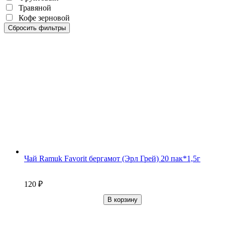
Травяной
Кофе зерновой
Сбросить фильтры
Чай Ramuk Favorit бергамот (Эрл Грей) 20 пак*1,5г
120
₽
В корзину