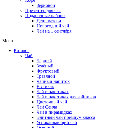
Кофе
Зерновой
Презентер для чая
Подарочные наборы
День матери
Новогодний чай
Чай на 1 сентября
Menu
Каталог
Чай
Чёрный
Зелёный
Фруктовый
Травяной
Чайный напиток
В стиках
Чай в пакетиках
Чай в пакетиках для чайников
Цветочный чай
Чай Сенча
Чай в пирамидках
Элитный чай премиум класса
Успокаивающий чай
Осенний