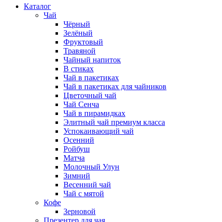
Каталог
Чай
Чёрный
Зелёный
Фруктовый
Травяной
Чайный напиток
В стиках
Чай в пакетиках
Чай в пакетиках для чайников
Цветочный чай
Чай Сенча
Чай в пирамидках
Элитный чай премиум класса
Успокаивающий чай
Осенний
Ройбуш
Матча
Молочный Улун
Зимний
Весенний чай
Чай с мятой
Кофе
Зерновой
Презентер для чая